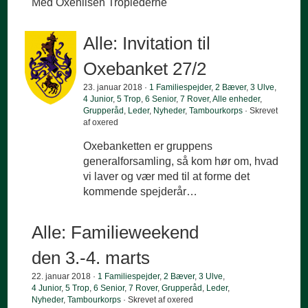
Med Oxehilsen Troplederne
Alle: Invitation til
Oxebanket 27/2
23. januar 2018 ·
1 Familiespejder
,
2 Bæver
,
3 Ulve
,
4 Junior
,
5 Trop
,
6 Senior
,
7 Rover
,
Alle enheder
,
Grupperåd
,
Leder
,
Nyheder
,
Tambourkorps
· Skrevet
af oxered
Oxebanketten er gruppens
generalforsamling, så kom hør om, hvad
vi laver og vær med til at forme det
kommende spejderår…
Alle: Familieweekend
den 3.-4. marts
22. januar 2018 ·
1 Familiespejder
,
2 Bæver
,
3 Ulve
,
4 Junior
,
5 Trop
,
6 Senior
,
7 Rover
,
Grupperåd
,
Leder
,
Nyheder
,
Tambourkorps
· Skrevet af oxered