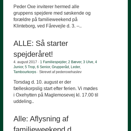
Peder Oxe inviterer hermed alle
gruppens spejdere med søskende og
forældre på familieweekend på
Klinteborg, ved Fårevejle d. 3. –..
ALLE: Så starter
spejderåret!
4. august 2017 ·
1 Familiespejder
,
2 Bæver
,
3 Ulve
,
4
Junior
,
5 Trop
,
6 Senior
,
Grupperåd
,
Leder
,
Tambourkorps
· Skrevet af pederoxehaslev
Torsdag d. 10. august er der
fælleskorpslig start efter ferien. Vi mødes
i Oxehytten på Maglemosevej kl. 17.00 til
uddeling..
Alle: Aflysning af
familieweekend d.