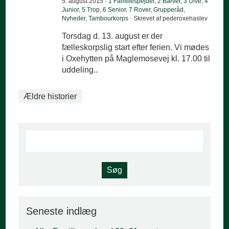
5. august 2015 ·
1 Familiespejder
,
2 Bæver
,
3 Ulve
,
4
Junior
,
5 Trop
,
6 Senior
,
7 Rover
,
Grupperåd
,
Nyheder
,
Tambourkorps
· Skrevet af pederoxehaslev
Torsdag d. 13. august er der
fælleskorpslig start efter ferien. Vi mødes
i Oxehytten på Maglemosevej kl. 17.00 til
uddeling..
Ældre historier
Seneste indlæg