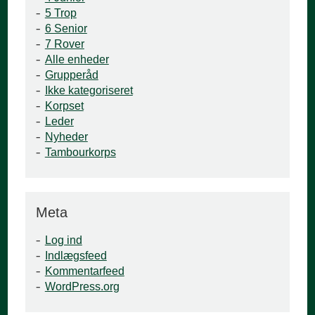
5 Trop
6 Senior
7 Rover
Alle enheder
Grupperåd
Ikke kategoriseret
Korpset
Leder
Nyheder
Tambourkorps
Meta
Log ind
Indlægsfeed
Kommentarfeed
WordPress.org