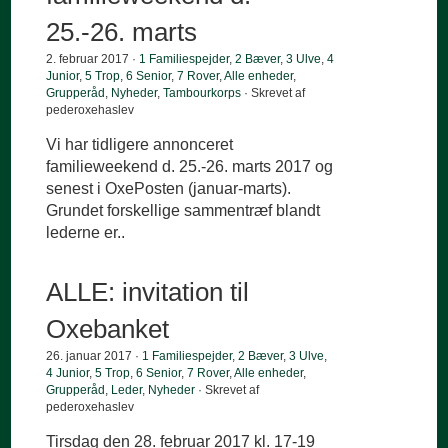
25.-26. marts
2. februar 2017 ·
1 Familiespejder
,
2 Bæver
,
3 Ulve
,
4
Junior
,
5 Trop
,
6 Senior
,
7 Rover
,
Alle enheder
,
Grupperåd
,
Nyheder
,
Tambourkorps
· Skrevet af
pederoxehaslev
Vi har tidligere annonceret
familieweekend d. 25.-26. marts 2017 og
senest i OxePosten (januar-marts).
Grundet forskellige sammentræf blandt
lederne er..
ALLE: invitation til
Oxebanket
26. januar 2017 ·
1 Familiespejder
,
2 Bæver
,
3 Ulve
,
4 Junior
,
5 Trop
,
6 Senior
,
7 Rover
,
Alle enheder
,
Grupperåd
,
Leder
,
Nyheder
· Skrevet af
pederoxehaslev
Tirsdag den 28. februar 2017 kl. 17-19