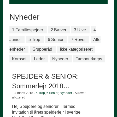
Nyheder
1 Familiespejder
2 Bæver
3 Ulve
4
Junior
5 Trop
6 Senior
7 Rover
Alle
enheder
Grupperåd
Ikke kategoriseret
Korpset
Leder
Nyheder
Tambourkorps
SPEJDER & SENIOR:
Sommerlejr 2018…
13. marts 2018 ·
5 Trop
,
6 Senior
,
Nyheder
· Skrevet
af oxered
Hej Spejdere og seniorer! Hermed
invitation til årets spejderlejr i sverige!