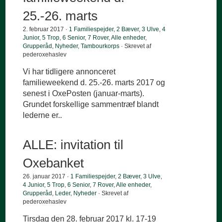
25.-26. marts
2. februar 2017 ·
1 Familiespejder
,
2 Bæver
,
3 Ulve
,
4
Junior
,
5 Trop
,
6 Senior
,
7 Rover
,
Alle enheder
,
Grupperåd
,
Nyheder
,
Tambourkorps
· Skrevet af
pederoxehaslev
Vi har tidligere annonceret
familieweekend d. 25.-26. marts 2017 og
senest i OxePosten (januar-marts).
Grundet forskellige sammentræf blandt
lederne er..
ALLE: invitation til
Oxebanket
26. januar 2017 ·
1 Familiespejder
,
2 Bæver
,
3 Ulve
,
4 Junior
,
5 Trop
,
6 Senior
,
7 Rover
,
Alle enheder
,
Grupperåd
,
Leder
,
Nyheder
· Skrevet af
pederoxehaslev
Tirsdag den 28. februar 2017 kl. 17-19