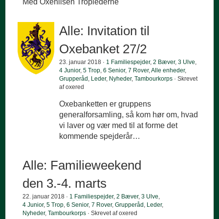
Med Oxehilsen Troplederne
Alle: Invitation til
Oxebanket 27/2
23. januar 2018 ·
1 Familiespejder
,
2 Bæver
,
3 Ulve
,
4 Junior
,
5 Trop
,
6 Senior
,
7 Rover
,
Alle enheder
,
Grupperåd
,
Leder
,
Nyheder
,
Tambourkorps
· Skrevet
af oxered
Oxebanketten er gruppens
generalforsamling, så kom hør om, hvad
vi laver og vær med til at forme det
kommende spejderår…
Alle: Familieweekend
den 3.-4. marts
22. januar 2018 ·
1 Familiespejder
,
2 Bæver
,
3 Ulve
,
4 Junior
,
5 Trop
,
6 Senior
,
7 Rover
,
Grupperåd
,
Leder
,
Nyheder
,
Tambourkorps
· Skrevet af oxered