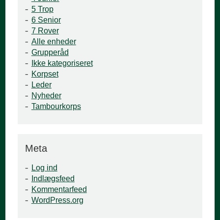
5 Trop
6 Senior
7 Rover
Alle enheder
Grupperåd
Ikke kategoriseret
Korpset
Leder
Nyheder
Tambourkorps
Meta
Log ind
Indlægsfeed
Kommentarfeed
WordPress.org