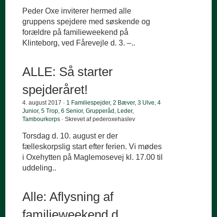
Peder Oxe inviterer hermed alle
gruppens spejdere med søskende og
forældre på familieweekend på
Klinteborg, ved Fårevejle d. 3. –..
ALLE: Så starter
spejderåret!
4. august 2017 ·
1 Familiespejder
,
2 Bæver
,
3 Ulve
,
4
Junior
,
5 Trop
,
6 Senior
,
Grupperåd
,
Leder
,
Tambourkorps
· Skrevet af pederoxehaslev
Torsdag d. 10. august er der
fælleskorpslig start efter ferien. Vi mødes
i Oxehytten på Maglemosevej kl. 17.00 til
uddeling..
Alle: Aflysning af
familieweekend d.