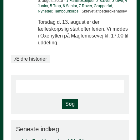
5. august 2015 ·
1 Familiespejder
,
2 Bæver
,
3 Ulve
,
4
Junior
,
5 Trop
,
6 Senior
,
7 Rover
,
Grupperåd
,
Nyheder
,
Tambourkorps
· Skrevet af pederoxehaslev
Torsdag d. 13. august er der
fælleskorpslig start efter ferien. Vi mødes
i Oxehytten på Maglemosevej kl. 17.00 til
uddeling..
Ældre historier
Seneste indlæg