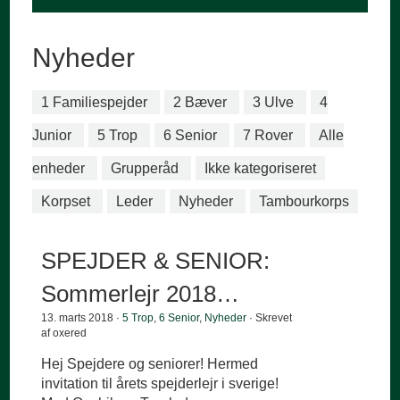
Nyheder
1 Familiespejder
2 Bæver
3 Ulve
4
Junior
5 Trop
6 Senior
7 Rover
Alle
enheder
Grupperåd
Ikke kategoriseret
Korpset
Leder
Nyheder
Tambourkorps
SPEJDER & SENIOR:
Sommerlejr 2018…
13. marts 2018 ·
5 Trop
,
6 Senior
,
Nyheder
· Skrevet
af oxered
Hej Spejdere og seniorer! Hermed
invitation til årets spejderlejr i sverige!