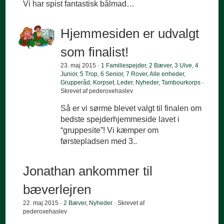
Vi har spist fantastisk bålmad…
Hjemmesiden er udvalgt
som finalist!
23. maj 2015 ·
1 Familiespejder
,
2 Bæver
,
3 Ulve
,
4
Junior
,
5 Trop
,
6 Senior
,
7 Rover
,
Alle enheder
,
Grupperåd
,
Korpset
,
Leder
,
Nyheder
,
Tambourkorps
·
Skrevet af pederoxehaslev
Så er vi sørme blevet valgt til finalen om
bedste spejderhjemmeside lavet i
“gruppesite”! Vi kæmper om
førstepladsen med 3..
Jonathan ankommer til
bæverlejren
22. maj 2015 ·
2 Bæver
,
Nyheder
· Skrevet af
pederoxehaslev