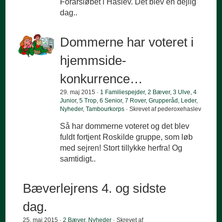
Forårsløbet i Haslev. Det blev en dejlig
dag..
Dommerne har voteret i
hjemmside-
konkurrence…
29. maj 2015 ·
1 Familiespejder
,
2 Bæver
,
3 Ulve
,
4
Junior
,
5 Trop
,
6 Senior
,
7 Rover
,
Grupperåd
,
Leder
,
Nyheder
,
Tambourkorps
· Skrevet af pederoxehaslev
Så har dommerne voteret og det blev
fuldt fortjent Roskilde gruppe, som løb
med sejren! Stort tillykke herfra! Og
samtidigt..
Bæverlejrens 4. og sidste
dag.
25. maj 2015 ·
2 Bæver
,
Nyheder
· Skrevet af