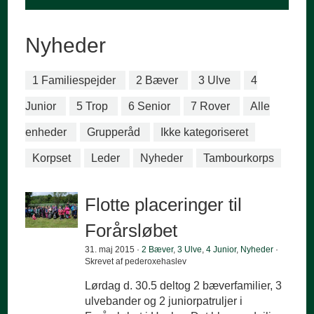
Nyheder
1 Familiespejder
2 Bæver
3 Ulve
4
Junior
5 Trop
6 Senior
7 Rover
Alle
enheder
Grupperåd
Ikke kategoriseret
Korpset
Leder
Nyheder
Tambourkorps
Flotte placeringer til
Forårsløbet
31. maj 2015 ·
2 Bæver
,
3 Ulve
,
4 Junior
,
Nyheder
·
Skrevet af pederoxehaslev
Lørdag d. 30.5 deltog 2 bæverfamilier, 3
ulvebander og 2 juniorpatruljer i