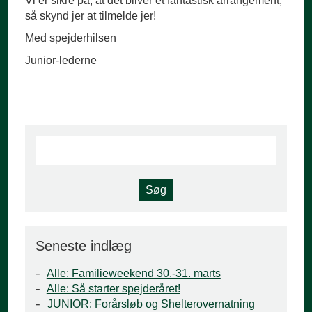
Vi er sikre på, at det bliver et fantastisk arrangement,
så skynd jer at tilmelde jer!
Med spejderhilsen
Junior-lederne
Seneste indlæg
Alle: Familieweekend 30.-31. marts
Alle: Så starter spejderåret!
JUNIOR: Forårsløb og Shelterovernatning