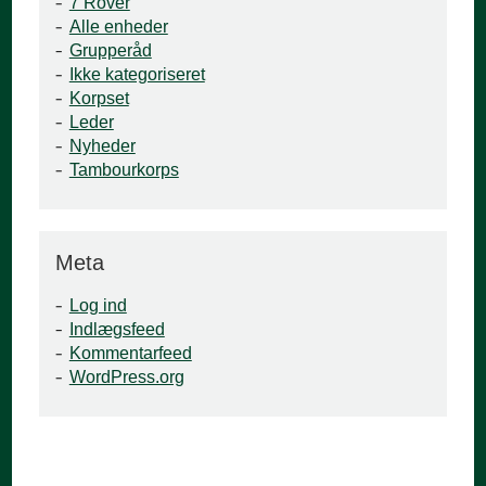
7 Rover
Alle enheder
Grupperåd
Ikke kategoriseret
Korpset
Leder
Nyheder
Tambourkorps
Meta
Log ind
Indlægsfeed
Kommentarfeed
WordPress.org