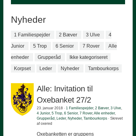
Nyheder
1 Familiespejder
2 Bæver
3 Ulve
4
Junior
5 Trop
6 Senior
7 Rover
Alle
enheder
Grupperåd
Ikke kategoriseret
Korpset
Leder
Nyheder
Tambourkorps
Alle: Invitation til
Oxebanket 27/2
23. januar 2018 ·
1 Familiespejder
,
2 Bæver
,
3 Ulve
,
4 Junior
,
5 Trop
,
6 Senior
,
7 Rover
,
Alle enheder
,
Grupperåd
,
Leder
,
Nyheder
,
Tambourkorps
· Skrevet
af oxered
Oxebanketten er gruppens