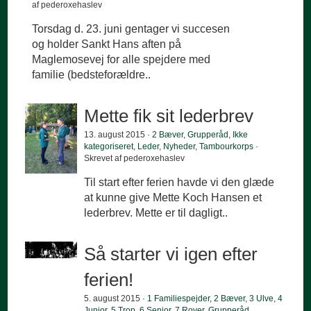
af pederoxehaslev
Torsdag d. 23. juni gentager vi succesen
og holder Sankt Hans aften på
Maglemosevej for alle spejdere med
familie (bedsteforældre..
Mette fik sit lederbrev
13. august 2015 ·
2 Bæver
,
Grupperåd
,
Ikke
kategoriseret
,
Leder
,
Nyheder
,
Tambourkorps
·
Skrevet af pederoxehaslev
Til start efter ferien havde vi den glæde
at kunne give Mette Koch Hansen et
lederbrev. Mette er til dagligt..
Så starter vi igen efter
ferien!
5. august 2015 ·
1 Familiespejder
,
2 Bæver
,
3 Ulve
,
4
Junior
,
5 Trop
,
6 Senior
,
7 Rover
,
Grupperåd
,