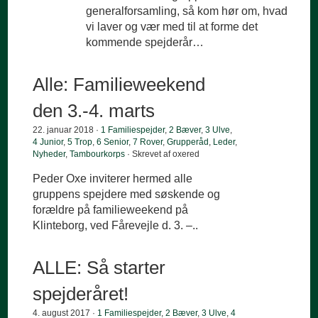
generalforsamling, så kom hør om, hvad
vi laver og vær med til at forme det
kommende spejderår…
Alle: Familieweekend
den 3.-4. marts
22. januar 2018 ·
1 Familiespejder
,
2 Bæver
,
3 Ulve
,
4 Junior
,
5 Trop
,
6 Senior
,
7 Rover
,
Grupperåd
,
Leder
,
Nyheder
,
Tambourkorps
· Skrevet af oxered
Peder Oxe inviterer hermed alle
gruppens spejdere med søskende og
forældre på familieweekend på
Klinteborg, ved Fårevejle d. 3. –..
ALLE: Så starter
spejderåret!
4. august 2017 ·
1 Familiespejder
,
2 Bæver
,
3 Ulve
,
4