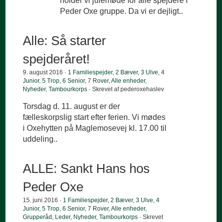
holder vi julemøde for alle spejdere i
Peder Oxe gruppe. Da vi er dejligt..
Alle: Så starter
spejderåret!
9. august 2016 ·
1 Familiespejder
,
2 Bæver
,
3 Ulve
,
4
Junior
,
5 Trop
,
6 Senior
,
7 Rover
,
Alle enheder
,
Nyheder
,
Tambourkorps
· Skrevet af pederoxehaslev
Torsdag d. 11. august er der
fælleskorpslig start efter ferien. Vi mødes
i Oxehytten på Maglemosevej kl. 17.00 til
uddeling..
ALLE: Sankt Hans hos
Peder Oxe
15. juni 2016 ·
1 Familiespejder
,
2 Bæver
,
3 Ulve
,
4
Junior
,
5 Trop
,
6 Senior
,
7 Rover
,
Alle enheder
,
Grupperåd
,
Leder
,
Nyheder
,
Tambourkorps
· Skrevet