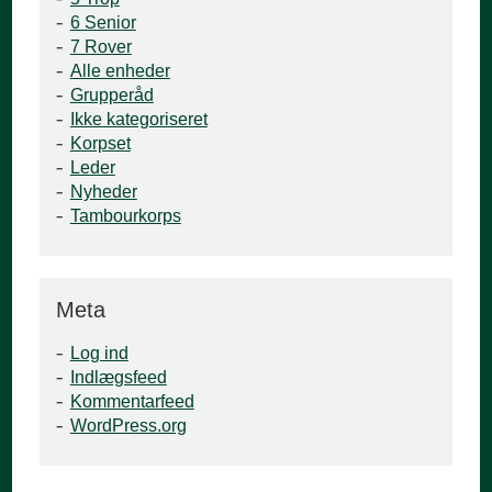
6 Senior
7 Rover
Alle enheder
Grupperåd
Ikke kategoriseret
Korpset
Leder
Nyheder
Tambourkorps
Meta
Log ind
Indlægsfeed
Kommentarfeed
WordPress.org