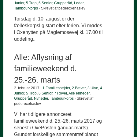
Junior
,
5 Trop
,
6 Senior
,
Grupperåd
,
Leder
,
Tambourkorps
· Skrevet af pederoxehaslev
Torsdag d. 10. august er der
fælleskorpslig start efter ferien. Vi mødes
i Oxehytten på Maglemosevej kl. 17.00 til
uddeling..
Alle: Aflysning af
familieweekend d.
25.-26. marts
2. februar 2017 ·
1 Familiespejder
,
2 Bæver
,
3 Ulve
,
4
Junior
,
5 Trop
,
6 Senior
,
7 Rover
,
Alle enheder
,
Grupperåd
,
Nyheder
,
Tambourkorps
· Skrevet af
pederoxehaslev
Vi har tidligere annonceret
familieweekend d. 25.-26. marts 2017 og
senest i OxePosten (januar-marts).
Grundet forskellige sammentræf blandt