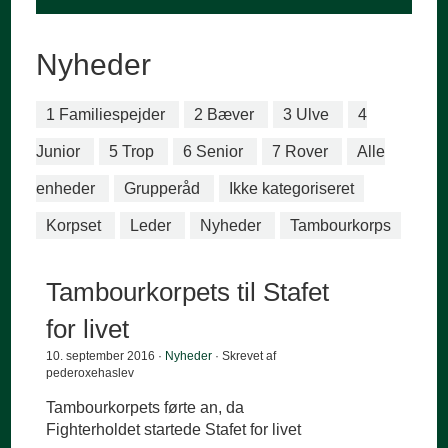
Nyheder
1 Familiespejder
2 Bæver
3 Ulve
4
Junior
5 Trop
6 Senior
7 Rover
Alle
enheder
Grupperåd
Ikke kategoriseret
Korpset
Leder
Nyheder
Tambourkorps
Tambourkorpets til Stafet
for livet
10. september 2016 ·
Nyheder
· Skrevet af
pederoxehaslev
Tambourkorpets førte an, da
Fighterholdet startede Stafet for livet