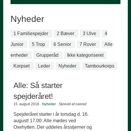
Nyheder
1 Familiespejder
2 Bæver
3 Ulve
4
Junior
5 Trop
6 Senior
7 Rover
Alle
enheder
Grupperåd
Ikke kategoriseret
Korpset
Leder
Nyheder
Tambourkorps
Alle: Så starter
spejderåret!
15. august 2018 ·
Nyheder
· Skrevet af oxered
Spejderåret starter i år torsdag d. 16.
august! 17.00: Alle mødes ved
Oxehytten. Der uddeles årsstjerner og