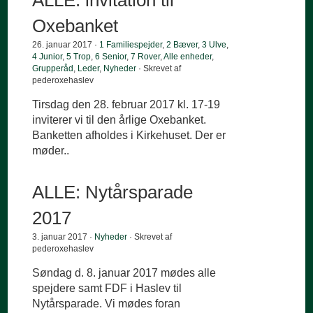
ALLE: invitation til
Oxebanket
26. januar 2017 ·
1 Familiespejder
,
2 Bæver
,
3 Ulve
,
4 Junior
,
5 Trop
,
6 Senior
,
7 Rover
,
Alle enheder
,
Grupperåd
,
Leder
,
Nyheder
· Skrevet af
pederoxehaslev
Tirsdag den 28. februar 2017 kl. 17-19
inviterer vi til den årlige Oxebanket.
Banketten afholdes i Kirkehuset. Der er
møder..
ALLE: Nytårsparade
2017
3. januar 2017 ·
Nyheder
· Skrevet af
pederoxehaslev
Søndag d. 8. januar 2017 mødes alle
spejdere samt FDF i Haslev til
Nytårsparade. Vi mødes foran