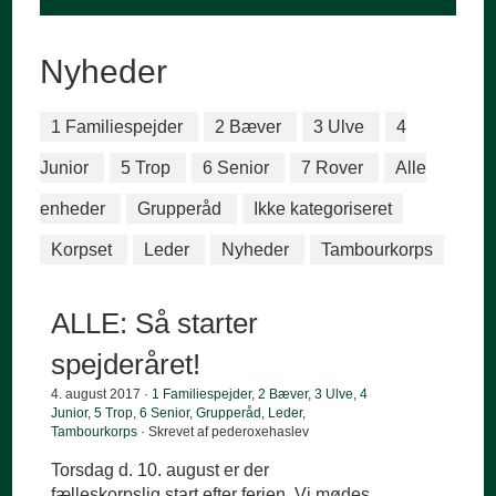
Nyheder
1 Familiespejder
2 Bæver
3 Ulve
4
Junior
5 Trop
6 Senior
7 Rover
Alle
enheder
Grupperåd
Ikke kategoriseret
Korpset
Leder
Nyheder
Tambourkorps
ALLE: Så starter
spejderåret!
4. august 2017 ·
1 Familiespejder
,
2 Bæver
,
3 Ulve
,
4
Junior
,
5 Trop
,
6 Senior
,
Grupperåd
,
Leder
,
Tambourkorps
· Skrevet af pederoxehaslev
Torsdag d. 10. august er der
fælleskorpslig start efter ferien. Vi mødes