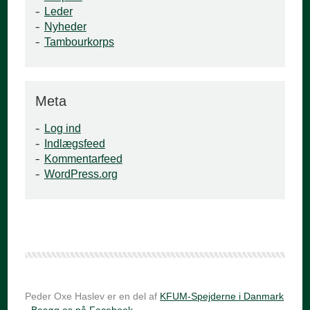
Leder
Nyheder
Tambourkorps
Meta
Log ind
Indlægsfeed
Kommentarfeed
WordPress.org
Peder Oxe Haslev er en del af
KFUM-Spejderne i Danmark
·
Besøg os på Facebook