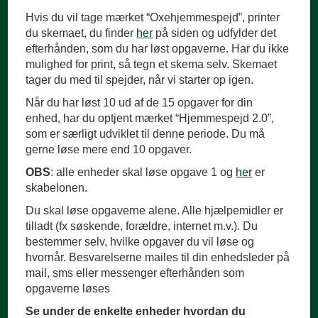
Hvis du vil tage mærket “Oxehjemmespejd”, printer
du skemaet, du finder
her
på siden og udfylder det
efterhånden, som du har løst opgaverne. Har du ikke
mulighed for print, så tegn et skema selv. Skemaet
tager du med til spejder, når vi starter op igen.
Når du har løst 10 ud af de 15 opgaver for din
enhed, har du optjent mærket “Hjemmespejd 2.0”,
som er særligt udviklet til denne periode. Du må
gerne løse mere end 10 opgaver.
OBS
: alle enheder skal løse opgave 1 og
her
er
skabelonen.
Du skal løse opgaverne alene. Alle hjælpemidler er
tilladt (fx søskende, forældre, internet m.v.). Du
bestemmer selv, hvilke opgaver du vil løse og
hvornår. Besvarelserne mailes til din enhedsleder på
mail, sms eller messenger efterhånden som
opgaverne løses
Se under de enkelte enheder hvordan du