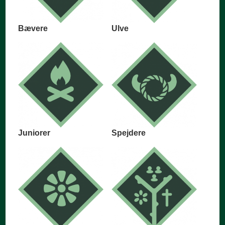
Bævere
Ulve
Juniorer
Spejdere