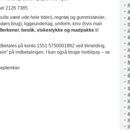
m
hael 2126 7385
a
kulle være ude hele tiden), regntøj og gummistøvler,
a
endørs brug), liggeunderlag, uniform, kniv (hvis man
m
allerkener, bestik, viskestykke og madpakke
til
j
a
indbetales på konto 1551 5750001882 ved tilmelding.
j
navn” på indbetalingen. I kan også bruge mobilpay – se
f
 september
j
a
j
a
j
j