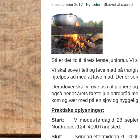
6. september 2017 ·
Nyheder
· Skrevet af oxered
Så er det tid til årets første juniortur. Vi
Vi skal sove i telt og lave mad på trangia
hjælpes ad med at lave mad. Der er selvf
Derudover skal vi øve os i at pionere o
også her at årets første juniortropråd med
kom og vær med på en sjov og hyggeli
Praktiske oplysninger:
Start:
Vi mødes lørdag d. 23. septe
Nordrupvej 124, 4100 Ringsted.
Slut:
Søndag eftermiddag kl. 14.00