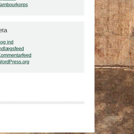
Tambourkorps
eta
og ind
ndlægsfeed
Kommentarfeed
WordPress.org