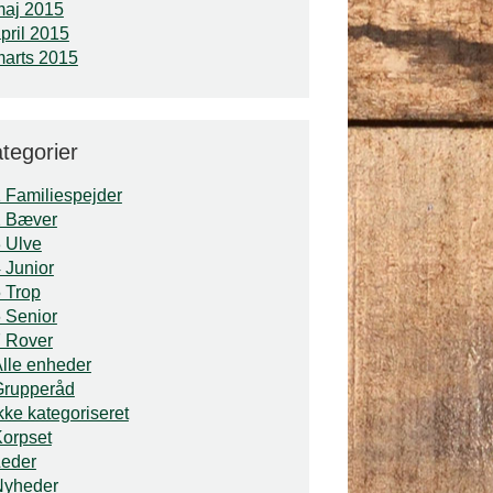
maj 2015
pril 2015
arts 2015
tegorier
 Familiespejder
2 Bæver
 Ulve
 Junior
 Trop
 Senior
 Rover
lle enheder
Grupperåd
kke kategoriseret
orpset
Leder
Nyheder