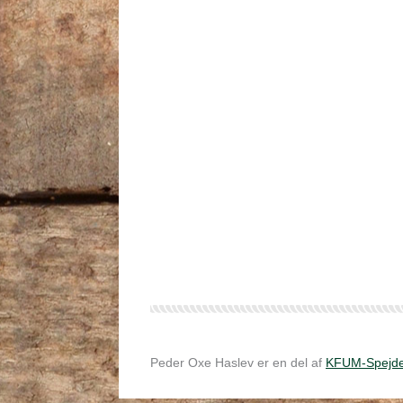
Peder Oxe Haslev er en del af
KFUM-Spejde