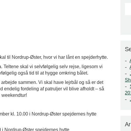
Se
 skal til Nordrup-Øster, hvor vi har lånt en spejderhytte.
. Teltene skal vi selvfølgelig selv rejse, ligesom vi
ølgelig også tid til at hygge omkring bålet.
Sh
g arbejde sammen. Vi skal have lejrbål og så er det
 endelig fordeling af patruljer vil blive afholdt – så
2
g weekendtur!
mber kl. 10.00 i Nordrup-Øster spejdernes hytte
Ar
 i Nordrup-Øster spejdernes hytte