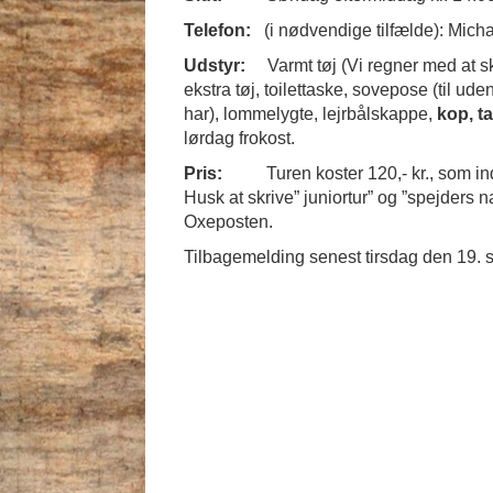
Telefon:
(i nødvendige tilfælde): Mic
Udstyr:
Varmt tøj (Vi regner med at s
ekstra tøj, toilettaske, sovepose (til ud
har), lommelygte, lejrbålskappe,
kop, t
lørdag frokost.
Pris:
Turen koster 120,- kr., som 
Husk at skrive” juniortur” og ”spejders 
Oxeposten.
Tilbagemelding senest tirsdag den 19.