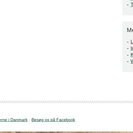
M
L
I
rne i Danmark
·
Besøg os på Facebook