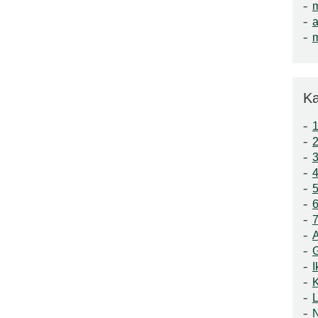
a
m
Ka
1
3
4
5
6
7
A
I
K