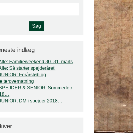
neste indlæg
Alle: Familieweekend 30.-31. marts
Alle: Så starter spejderåret!
JUNIOR: Forårsløb og
elterovernatning
SPEJDER & SENIOR: Sommerlejr
018…
JUNIOR: DM i spejder 2018…
kiver