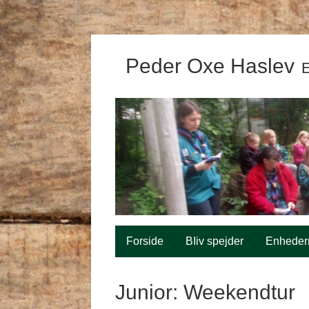
Peder Oxe Haslev
E
Forside
BIiv spejder
Enheder
Junior: Weekendtur