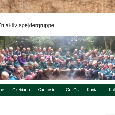
n aktiv spejdergruppe
ne
Oxebixen
Oxeposten
Om Os
Kontakt
Ka