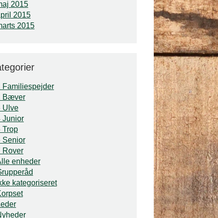
maj 2015
pril 2015
arts 2015
tegorier
 Familiespejder
2 Bæver
 Ulve
 Junior
 Trop
 Senior
 Rover
lle enheder
Grupperåd
kke kategoriseret
orpset
Leder
Nyheder