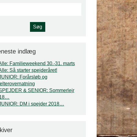
neste indlæg
Alle: Familieweekend 30.-31. marts
Alle: Så starter spejderåret!
JUNIOR: Forårsløb og
elterovernatning
SPEJDER & SENIOR: Sommerlejr
018…
JUNIOR: DM i spejder 2018…
kiver