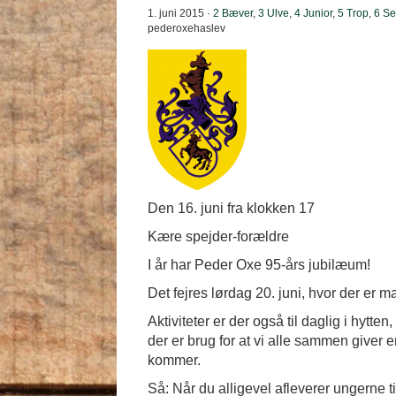
1. juni 2015 ·
2 Bæver
,
3 Ulve
,
4 Junior
,
5 Trop
,
6 Se
pederoxehaslev
Den 16. juni fra klokken 17
Kære spejder-forældre
I år har Peder Oxe 95-års jubilæum!
Det fejres lørdag 20. juni, hvor der er ma
Aktiviteter er der også til daglig i hytt
der er brug for at vi alle sammen giver
kommer.
Så: Når du alligevel afleverer ungerne ti