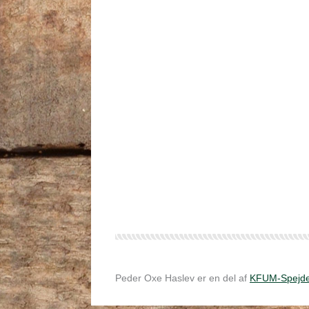
Peder Oxe Haslev er en del af
KFUM-Spejde