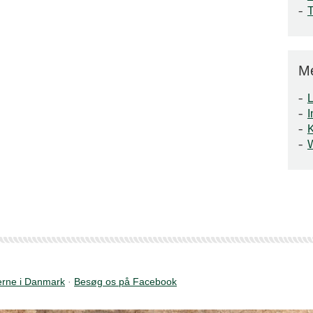
M
L
I
rne i Danmark
·
Besøg os på Facebook