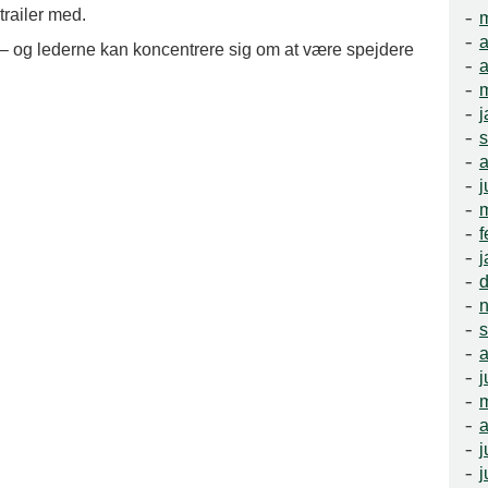
trailer med.
m
a
 – og lederne kan koncentrere sig om at være spejdere
a
m
j
a
j
f
j
a
j
a
j
j