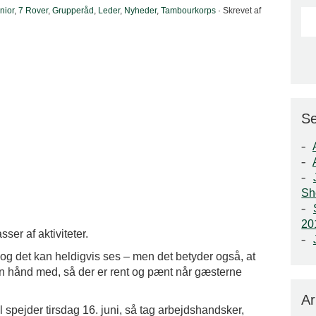
nior
,
7 Rover
,
Grupperåd
,
Leder
,
Nyheder
,
Tambourkorps
· Skrevet af
Se
Sh
2
sser af aktiviteter.
en, og det kan heldigvis ses – men det betyder også, at
 en hånd med, så der er rent og pænt når gæsterne
Ar
l spejder tirsdag 16. juni, så tag arbejdshandsker,