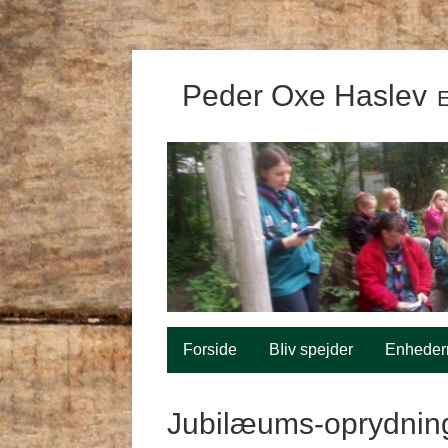
Peder Oxe Haslev
E
Forside
BIiv spejder
Enheder
Jubilæums-oprydnin