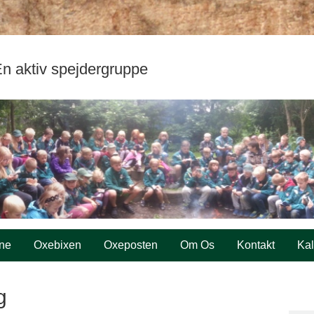
n aktiv spejdergruppe
ne
Oxebixen
Oxeposten
Om Os
Kontakt
Ka
g