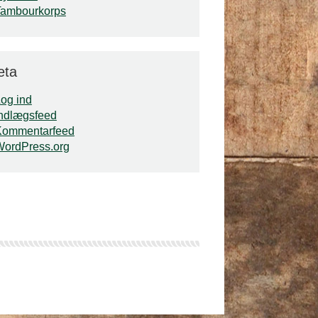
Tambourkorps
eta
og ind
ndlægsfeed
Kommentarfeed
WordPress.org