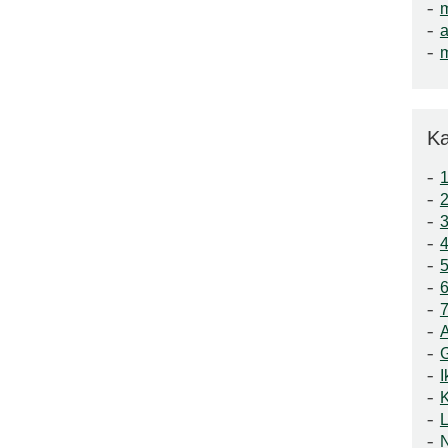
a
m
Ka
1
3
4
5
6
7
A
I
K