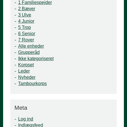
1 Familiespejder
2 Bæver
3 Ulve
4 Junior
5 Trop
6 Senior
7 Rover
Alle enheder
Grupperåd
Ikke kategoriseret
Korpset
Leder
Nyheder
Tambourkorps
Meta
Log ind
Indlægsfeed