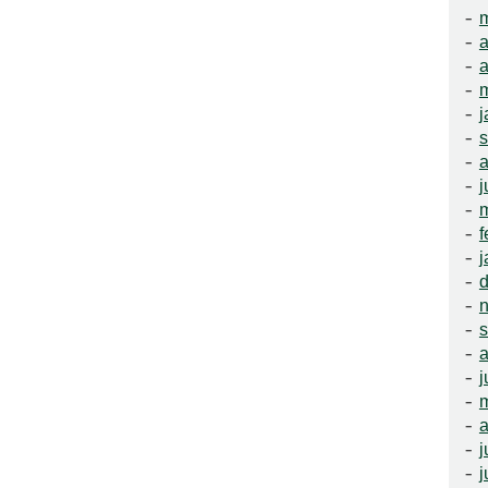
m
a
a
m
j
a
j
f
j
a
j
a
j
j