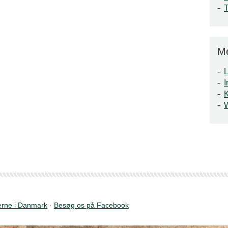
M
L
I
rne i Danmark
·
Besøg os på Facebook