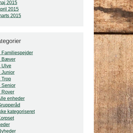
maj 2015
pril 2015
arts 2015
tegorier
 Familiespejder
2 Bæver
 Ulve
 Junior
 Trop
 Senior
 Rover
lle enheder
Grupperåd
kke kategoriseret
orpset
Leder
Nyheder