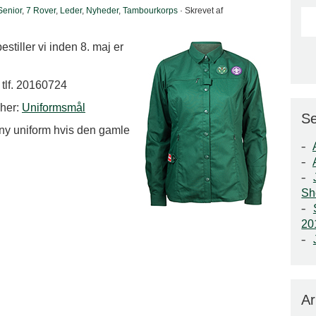
Senior
,
7 Rover
,
Leder
,
Nyheder
,
Tambourkorps
· Skrevet af
estiller vi inden 8. maj er
 tlf. 20160724
 her:
Uniformsmål
Se
n ny uniform hvis den gamle
Sh
2
Ar