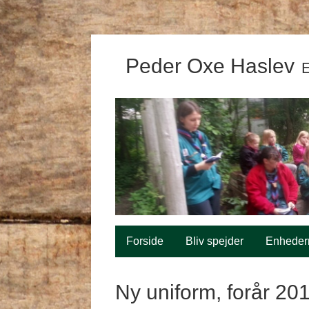
Peder Oxe Haslev
E
Forside
BIiv spejder
Enheder
Ny uniform, forår 20