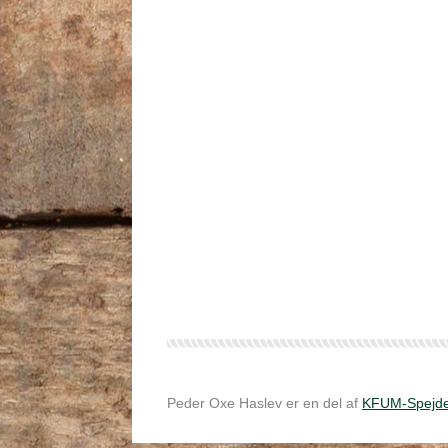
Peder Oxe Haslev er en del af
KFUM-Spejde