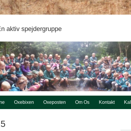
n aktiv spejdergruppe
ne
Oxebixen
Oxeposten
Om Os
Kontakt
Ka
15