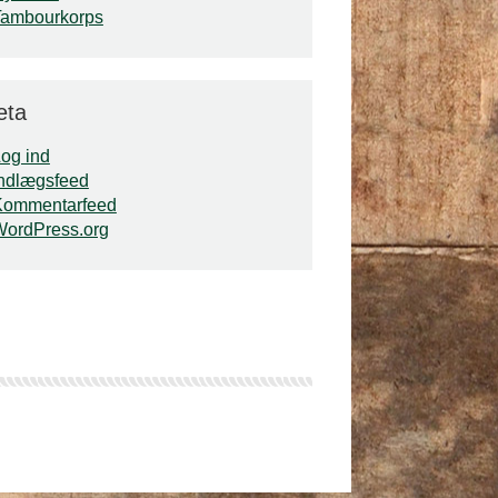
Tambourkorps
eta
og ind
ndlægsfeed
Kommentarfeed
WordPress.org