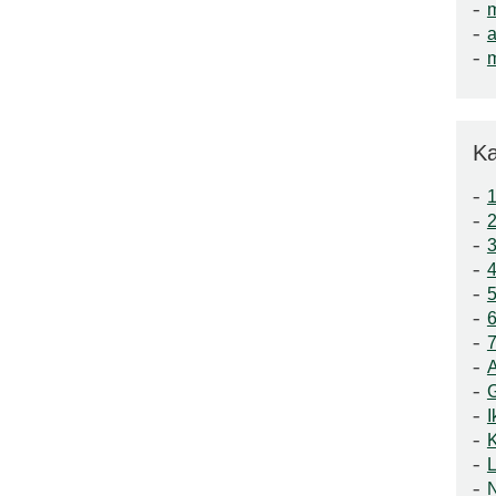
a
m
Ka
1
3
4
5
6
7
A
I
K