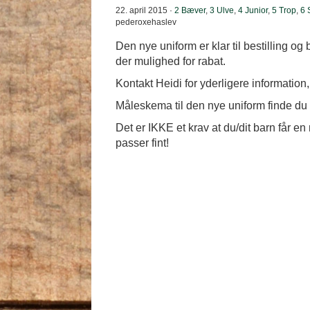
22. april 2015 ·
2 Bæver
,
3 Ulve
,
4 Junior
,
5 Trop
,
6 
pederoxehaslev
Den nye uniform er klar til bestilling og b
der mulighed for rabat.
Kontakt Heidi for yderligere information,
Måleskema til den nye uniform finde du
Det er IKKE et krav at du/dit barn får e
passer fint!