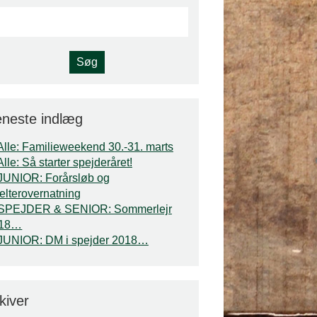
neste indlæg
Alle: Familieweekend 30.-31. marts
Alle: Så starter spejderåret!
JUNIOR: Forårsløb og
elterovernatning
SPEJDER & SENIOR: Sommerlejr
018…
JUNIOR: DM i spejder 2018…
kiver